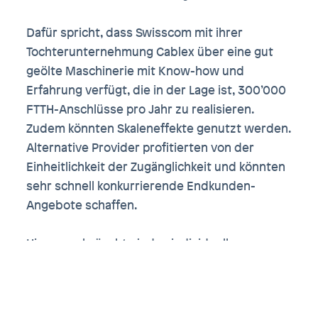
Dafür spricht, dass Swisscom mit ihrer
Tochterunternehmung Cablex über eine gut
geölte Maschinerie mit Know-how und
Erfahrung verfügt, die in der Lage ist, 300’000
FTTH-Anschlüsse pro Jahr zu realisieren.
Zudem könnten Skaleneffekte genutzt werden.
Alternative Provider profitierten von der
Einheitlichkeit der Zugänglichkeit und könnten
sehr schnell konkurrierende Endkunden-
Angebote schaffen.
Hingegen bräuchte jedes individuelle
Förderprojekt nach dem Betreibermodell ganz
viel Planungsarbeit und unzählige Stunden an
Koordinationssitzungen, bis nur ein erster