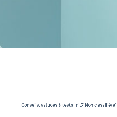
Conseils, astuces & tests
Init7
Non classifié(e)