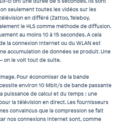
eux-ci ont une durée de 5 secondes. Ils sont
 non seulement toutes les vidéos sur les
évision en différé (Zattoo, Teleboy,
t également le HLS comme méthode de diffusion.
uement au moins 10 à 15 secondes. A cela
é de la connexion Internet ou du WLAN est
une accumulation de données se produit. Une
 on le voit tout de suite.
l’image. Pour économiser de la bande
écessite environ 10 Mbit/s de bande passante
la puissance de calcul et du temps : une
our la télévision en direct. Les fournisseurs
es convaincus que la compression se fait
, car nos connexions Internet sont, comme