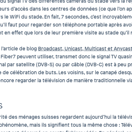
du signal TV des différentes caméras du stade vers la rég
seurs d’accès dans les centres de données (ce que l’on app
rs le WiFi du stade. En fait, 7 secondes, c’est incroyab
u’il faut pour regarder son téléphone portable après avoi
 en effet que lors de leur première visite au stade qu’il 
l’article de blog
Broadcast, Unicast, Multicast et Anycast
ts Fiber7 peuvent utiliser, transmet donc le signal TV qua
 par satellite (DVB-S) ou par câble (DVB-C) est à peu prè
e de célébration de buts. Les voisins, sur le canapé desq
ore regarder la télévision de manière traditionnelle via 
S
jorité des ménages suisses regardent aujourd’hui la télévis
 phénomène, mais ils signifient tous la même chose : Télév