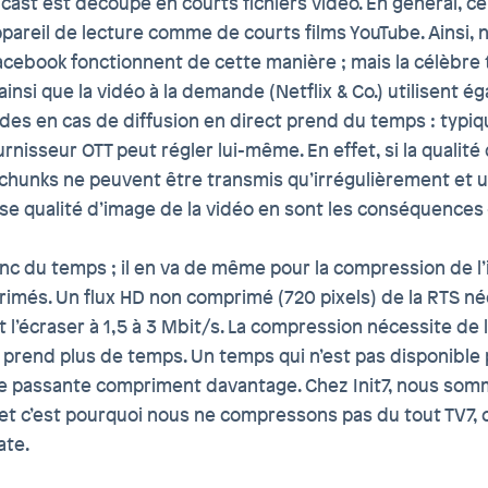
ticast est découpé en courts fichiers vidéo. En général, c
ppareil de lecture comme de courts films YouTube. Ainsi,
ebook fonctionnent de cette manière ; mais la célèbre tél
 ainsi que la vidéo à la demande (Netflix & Co.) utilisen
des en cas de diffusion en direct prend du temps : typiq
nisseur OTT peut régler lui-même. En effet, si la qualit
chunks ne peuvent être transmis qu’irrégulièrement et 
se qualité d’image de la vidéo en sont les conséquences –
onc du temps ; il en va de même pour la compression de 
rimés. Un flux HD non comprimé (720 pixels) de la RTS n
l’écraser à 1,5 à 3 Mbit/s. La compression nécessite de 
 prend plus de temps. Un temps qui n’est pas disponible p
e passante compriment davantage. Chez Init7, nous somm
e et c’est pourquoi nous ne compressons pas du tout TV7
ate.