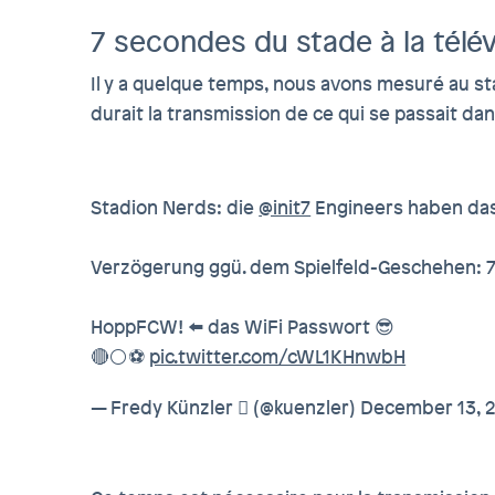
7 secondes du stade à la télév
Il y a quelque temps, nous avons mesuré au st
durait la transmission de ce qui se passait dans
Stadion Nerds: die
@init7
Engineers haben das
Verzögerung ggü. dem Spielfeld-Geschehen: 7 
HoppFCW! ⬅️ das WiFi Passwort 😎
🔴⚪️⚽️
pic.twitter.com/cWL1KHnwbH
— Fredy Künzler  (@kuenzler)
December 13, 