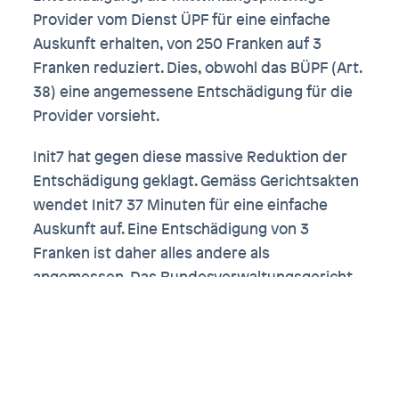
Provider vom Dienst ÜPF für eine einfache
Auskunft erhalten, von 250 Franken auf 3
Franken reduziert. Dies, obwohl das BÜPF (Art.
38) eine angemessene Entschädigung für die
Provider vorsieht.
Init7 hat gegen diese massive Reduktion der
Entschädigung geklagt. Gemäss Gerichtsakten
wendet Init7 37 Minuten für eine einfache
Auskunft auf. Eine Entschädigung von 3
Franken ist daher alles andere als
angemessen. Das Bundesverwaltungsgericht
gab Init7 in einem Urteil vom 10. Juni 2020
recht, das Bundesgericht hat den Entscheid
daraufhin jedoch mit Urteil vom 27. Juli 2021
umgestossen. Offensichtlich wollte das
Bundesgericht den Bundesrat nicht