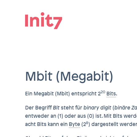
Mbit (Megabit)
20
Ein Megabit (Mbit) entspricht 2
Bits
.
Der Begriff
Bit
steht für
binary digit
(
binäre Za
entweder an (1) oder aus (0) ist. Mit Bits w
8
acht Bits kann ein
Byte
(2
) dargestellt werde