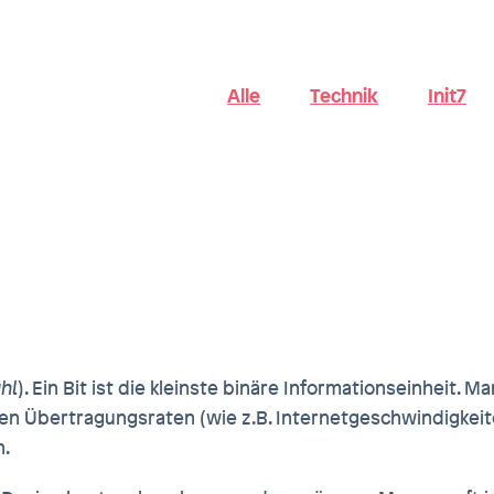
Alle
Technik
Init7
hl
). Ein Bit ist die kleinste binäre Informationseinheit. M
erden Übertragungsraten (wie z.B. Internetgeschwindigke
n.