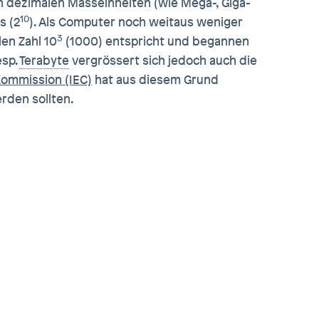
 dezimalen Masseinheiten (wie Mega-, Giga-
10
s (2
). Als Computer noch weitaus weniger
3
len Zahl 10
(1000) entspricht und begannen
esp.
Terabyte
vergrössert sich jedoch auch die
Kommission (IEC)
hat aus diesem Grund
rden sollten.