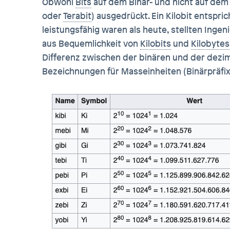
Obwohl
Bits
auf dem Binär- und nicht auf dem
oder
Terabit
) ausgedrückt. Ein Kilobit entspr
leistungsfähig waren als heute, stellten Ingeni
aus Bequemlichkeit von
Kilobits
und
Kilobytes
Differenz zwischen der binären und der dezi
Bezeichnungen für Masseinheiten (Binärpräfixe